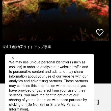
東山動植物園ライトアップ事業
1
2
3
4
5
パナソニックの電気設備 SNSアカウント