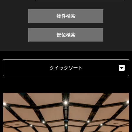
物件検索
部位検索
クイックソート