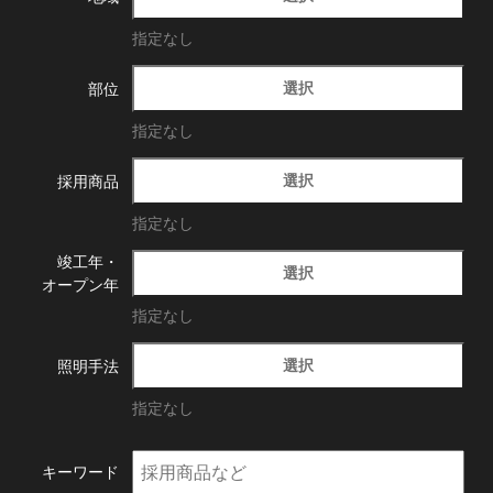
指定なし
選択
部位
指定なし
選択
採用商品
指定なし
竣工年・
選択
オープン年
指定なし
選択
照明手法
指定なし
キーワード