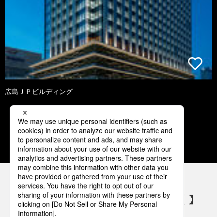
広島ＪＰビルディング
2
3
4
5
6
パナソニックの電気設備 SNSアカウント