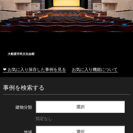
大船渡市民文化会館
❤ お気に入り保存した事例を見る
お気に入り機能について
事例を検索する
選択
建物分類
指定なし
選択
地域