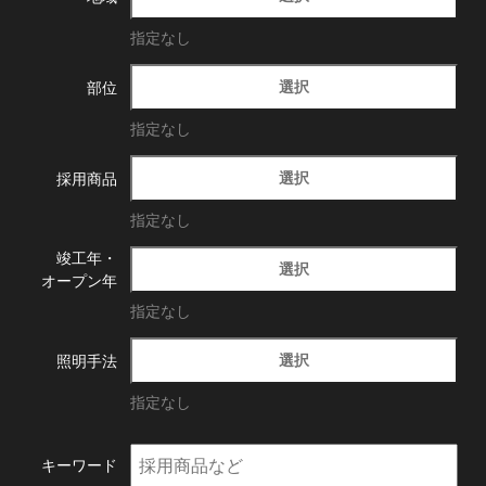
指定なし
選択
部位
指定なし
選択
採用商品
指定なし
竣工年・
選択
オープン年
指定なし
選択
照明手法
指定なし
キーワード