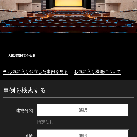
大船渡市民文化会館
❤ お気に入り保存した事例を見る
お気に入り機能について
事例を検索する
選択
建物分類
指定なし
選択
地域