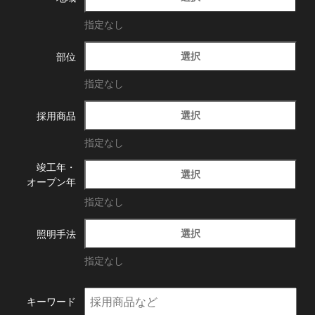
指定なし
選択
部位
指定なし
選択
採用商品
指定なし
竣工年・
選択
オープン年
指定なし
選択
照明手法
指定なし
キーワード