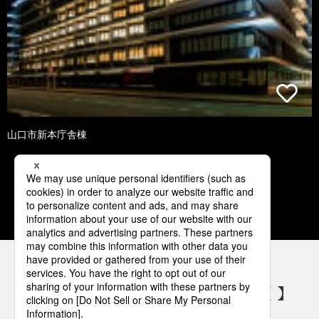
山口市新本庁舎棟
1
2
3
4
5
パナソニックの電気設備 SNSアカウント