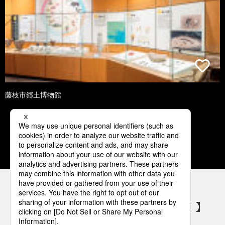
藤枝市郷土博物館
1
2
3
4
5
パナソニックの電気設備 SNSアカウント