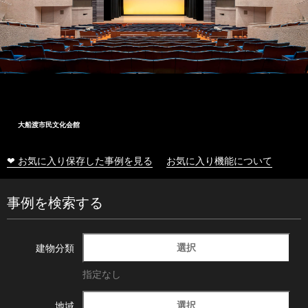
大船渡市民文化会館
❤ お気に入り保存した事例を見る
お気に入り機能について
事例を検索する
選択
建物分類
指定なし
選択
地域