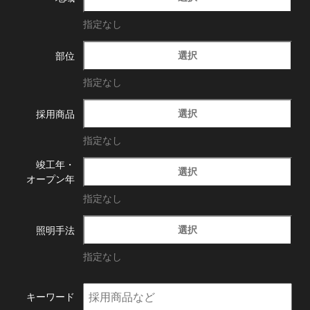
指定なし
選択
部位
指定なし
選択
採用商品
指定なし
竣工年・
選択
オープン年
指定なし
選択
照明手法
指定なし
キーワード