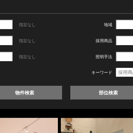
指定なし
地域
指定なし
採用商品
指定なし
照明手法
キーワード
物件検索
部位検索