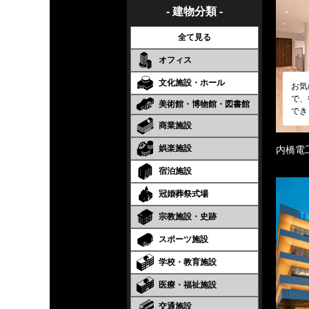
- 建物分類 -
全て見る
オフィス
文化施設・ホール
お気
で、
美術館・博物館・図書館
でき
商業施設
娯楽施設
内橋電
宿泊施設
冠婚葬祭式場
宗教施設・史跡
スポーツ施設
学校・教育施設
医療・福祉施設
交通施設