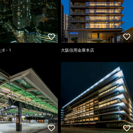
た8・1
大阪信用金庫本店