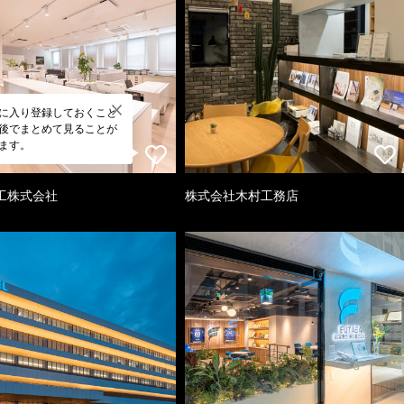
に入り登録しておくこと
後でまとめて見ることが
ます。
工株式会社
株式会社木村工務店