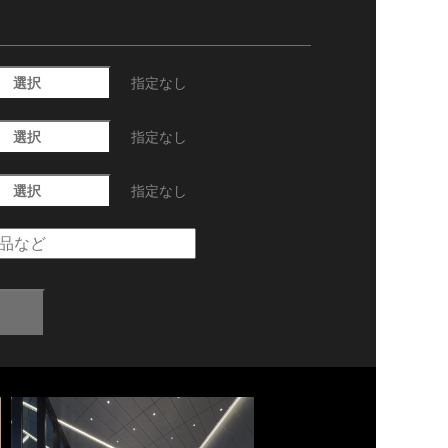
選択
指定なし
選択
指定なし
選択
指定なし