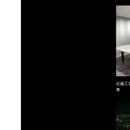
近藤工
事