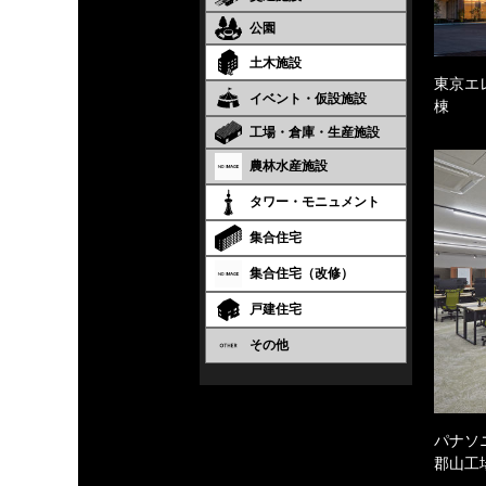
公園
土木施設
東京エ
イベント・仮設施設
棟
工場・倉庫・生産施設
農林水産施設
タワー・モニュメント
集合住宅
集合住宅（改修）
戸建住宅
その他
パナソ
郡山工