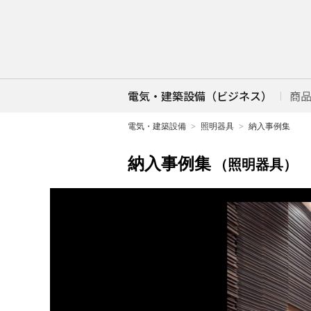
電気・建築設備（ビジネス）
商
電気・建築設備
照明器具
納入事例集
納入事例集
（照明器具）