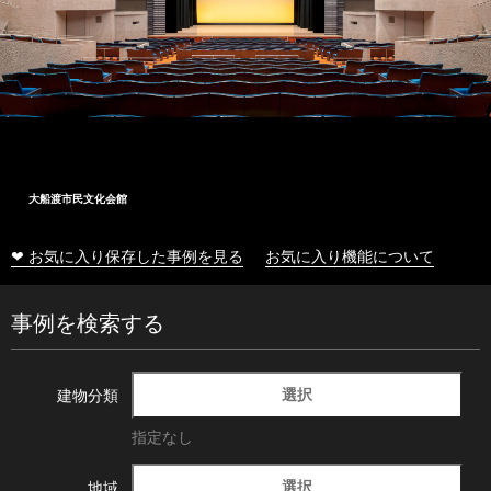
大船渡市民文化会館
❤ お気に入り保存した事例を見る
お気に入り機能について
事例を検索する
選択
建物分類
指定なし
選択
地域