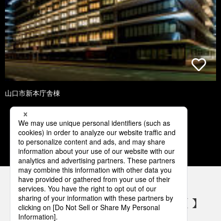
山口市新本庁舎棟
1
2
3
4
5
パナソニックの電気設備 SNSアカウント