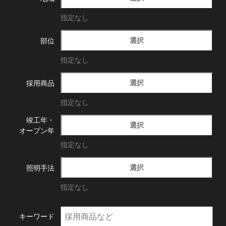
指定なし
選択
部位
指定なし
選択
採用商品
指定なし
竣工年・
選択
オープン年
指定なし
選択
照明手法
指定なし
キーワード