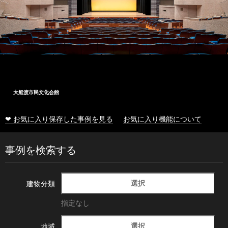
大船渡市民文化会館
❤ お気に入り保存した事例を見る
お気に入り機能について
事例を検索する
選択
建物分類
指定なし
選択
地域