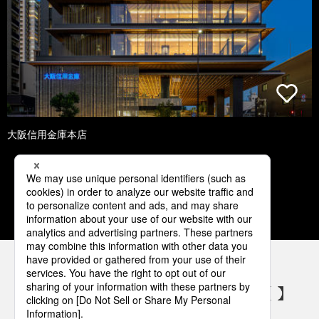
大阪信用金庫本店
1
2
3
4
5
パナソニックの電気設備 SNSアカウント