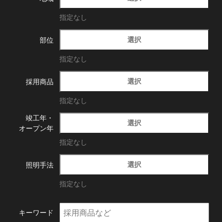
指定なし
選択
部位
指定なし
選択
採用商品
指定なし
竣工年・
選択
オープン年
指定なし
選択
照明手法
指定なし
キーワード