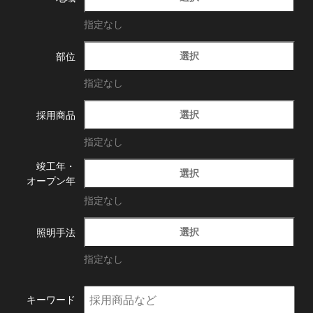
指定なし
選択
部位
指定なし
選択
採用商品
指定なし
竣工年・
選択
オープン年
指定なし
選択
照明手法
指定なし
キーワード