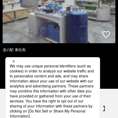
道の駅 東松島
1
2
3
4
5
パナソニックの電気設備 SNSアカウント