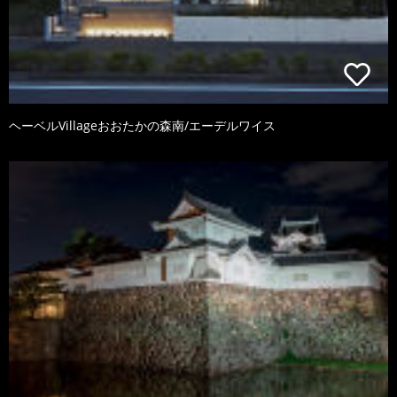
ヘーベルVillageおおたかの森南/エーデルワイス