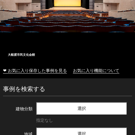
大船渡市民文化会館
❤ お気に入り保存した事例を見る
お気に入り機能について
事例を検索する
選択
建物分類
指定なし
選択
地域