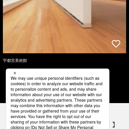
宇都宮美術館
1
2
3
4
5
パナソニックの電気設備 SNSアカウント