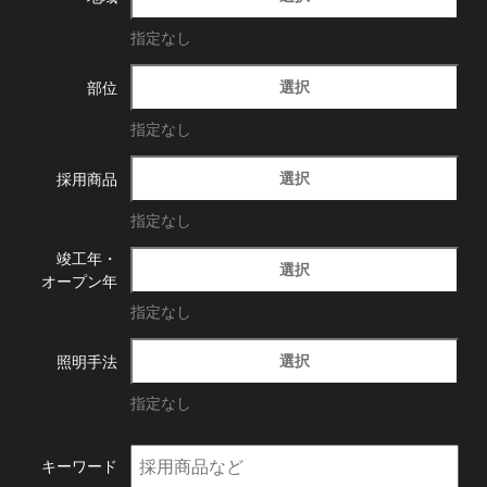
指定なし
選択
部位
指定なし
選択
採用商品
指定なし
竣工年・
選択
オープン年
指定なし
選択
照明手法
指定なし
キーワード