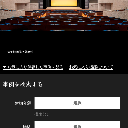
大船渡市民文化会館
❤ お気に入り保存した事例を見る
お気に入り機能について
事例を検索する
選択
建物分類
指定なし
選択
地域