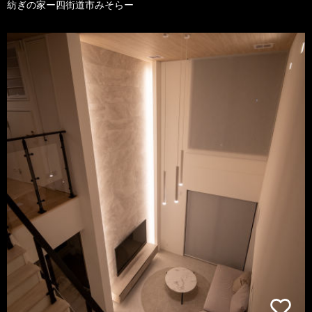
紡ぎの家ー四街道市みそらー