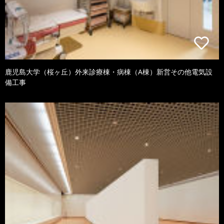
鹿児島大学（桜ヶ丘）外来診療棟・病棟（A棟）新営その他電気設
備工事