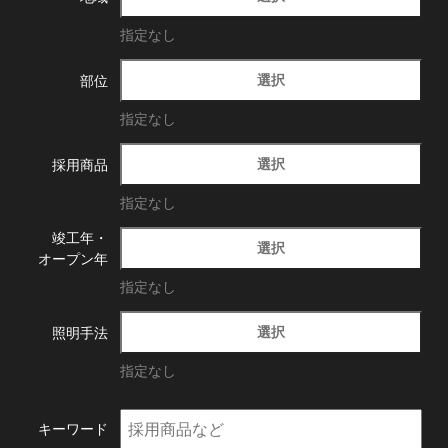
指定なし
選択
部位
指定なし
選択
採用商品
指定なし
竣工年・
選択
オープン年
指定なし
選択
照明手法
指定なし
キーワード