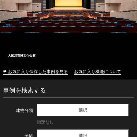
大船渡市民文化会館
❤ お気に入り保存した事例を見る
お気に入り機能について
事例を検索する
選択
建物分類
指定なし
選択
地域