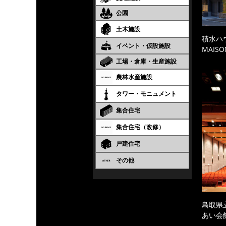
公園
土木施設
積水ハ
イベント・仮設施設
MAISO
工場・倉庫・生産施設
農林水産施設
タワー・モニュメント
集合住宅
集合住宅（改修）
戸建住宅
その他
鳥取県
あい会