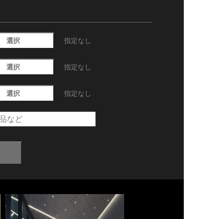
選択
指定なし
選択
指定なし
選択
指定なし