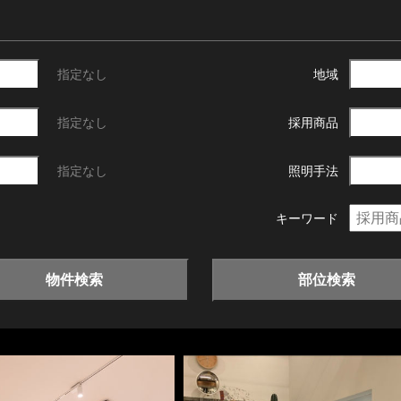
指定なし
地域
指定なし
採用商品
指定なし
照明手法
キーワード
物件検索
部位検索