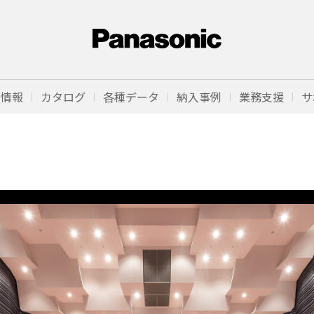
品情報
カタログ
各種データ
納入事例
業務支援
サ