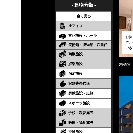
- 建物分類 -
全て見る
オフィス
文化施設・ホール
お気
で、
美術館・博物館・図書館
でき
商業施設
娯楽施設
内橋電
宿泊施設
冠婚葬祭式場
宗教施設・史跡
スポーツ施設
学校・教育施設
医療・福祉施設
交通施設