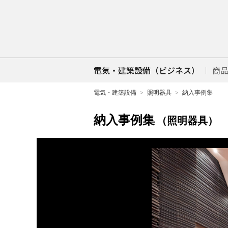
電気・建築設備（ビジネス）
商
電気・建築設備
照明器具
納入事例集
納入事例集
（照明器具）