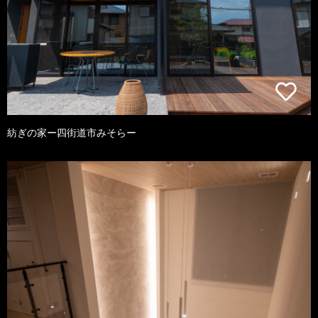
紡ぎの家ー四街道市みそらー