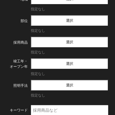
指定なし
選択
部位
指定なし
選択
採用商品
指定なし
竣工年・
選択
オープン年
指定なし
選択
照明手法
指定なし
キーワード