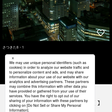
さつきた8・1
1
2
3
4
5
パナソニックの電気設備 SNSアカウント