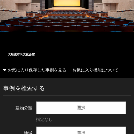
大船渡市民文化会館
❤ お気に入り保存した事例を見る
お気に入り機能について
事例を検索する
選択
建物分類
指定なし
選択
地域