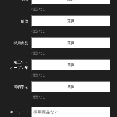
指定なし
選択
部位
指定なし
選択
採用商品
指定なし
竣工年・
選択
オープン年
指定なし
選択
照明手法
指定なし
キーワード