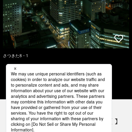
さつきた8・1
1
2
3
4
5
パナソニックの電気設備 SNSアカウント