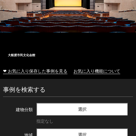
大船渡市民文化会館
❤ お気に入り保存した事例を見る
お気に入り機能について
事例を検索する
選択
建物分類
指定なし
選択
地域