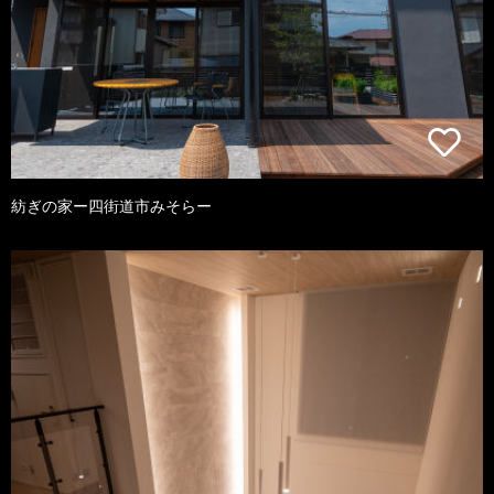
紡ぎの家ー四街道市みそらー