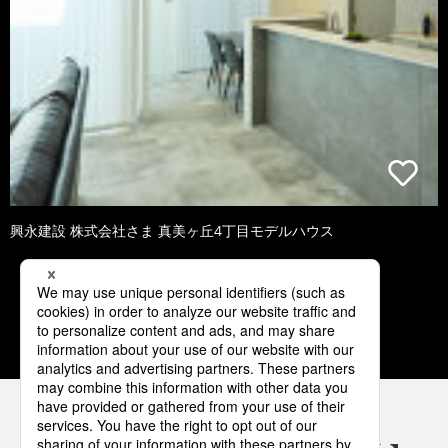
興永建設 株式会社さま 真美ヶ丘4丁目モデルハウス
2
3
4
5
6
パナソニックの電気設備 SNSアカウント