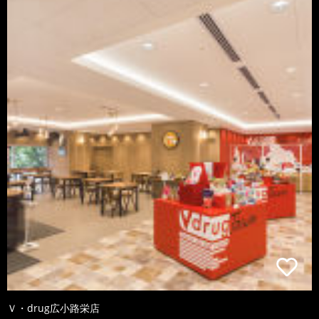
Ｖ・drug広小路栄店