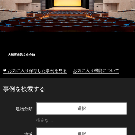
大船渡市民文化会館
❤ お気に入り保存した事例を見る
お気に入り機能について
事例を検索する
選択
建物分類
指定なし
選択
地域