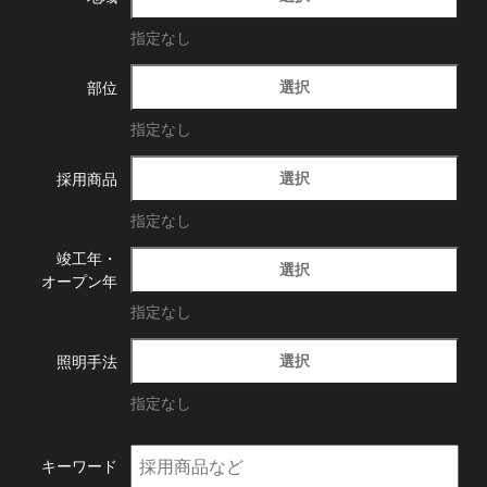
指定なし
選択
部位
指定なし
選択
採用商品
指定なし
竣工年・
選択
オープン年
指定なし
選択
照明手法
指定なし
キーワード