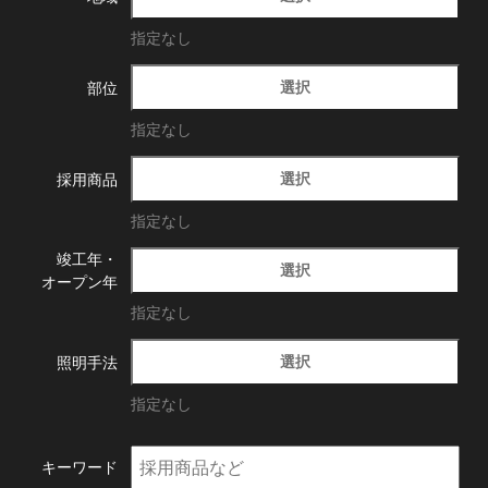
指定なし
選択
部位
指定なし
選択
採用商品
指定なし
竣工年・
選択
オープン年
指定なし
選択
照明手法
指定なし
キーワード