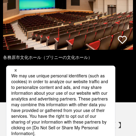
各務原市文化ホール（プリニーの文化ホール）
1
2
3
4
5
パナソニックの電気設備 SNSアカウント