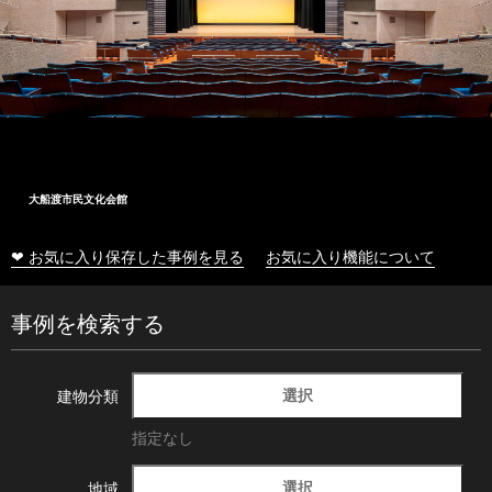
大船渡市民文化会館
❤ お気に入り保存した事例を見る
お気に入り機能について
事例を検索する
選択
建物分類
指定なし
選択
地域