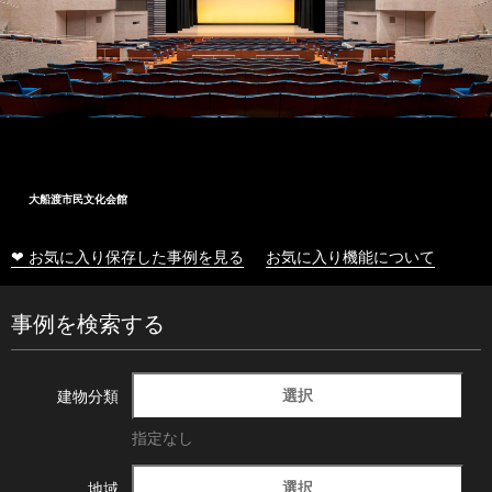
大船渡市民文化会館
❤ お気に入り保存した事例を見る
お気に入り機能について
事例を検索する
選択
建物分類
指定なし
選択
地域