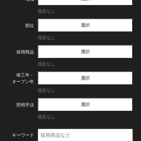
指定なし
選択
部位
指定なし
選択
採用商品
指定なし
竣工年・
選択
オープン年
指定なし
選択
照明手法
指定なし
キーワード