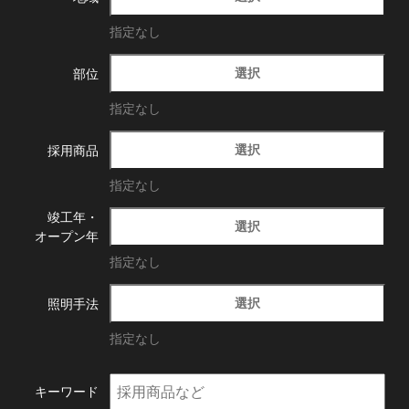
指定なし
選択
部位
指定なし
選択
採用商品
指定なし
竣工年・
選択
オープン年
指定なし
選択
照明手法
指定なし
キーワード