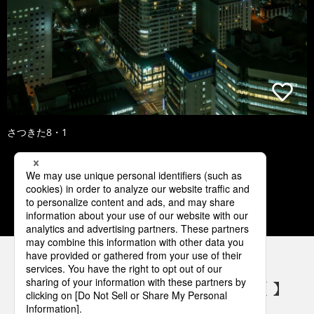
さつきた8・1
1
2
3
4
5
パナソニックの電気設備 SNSアカウント