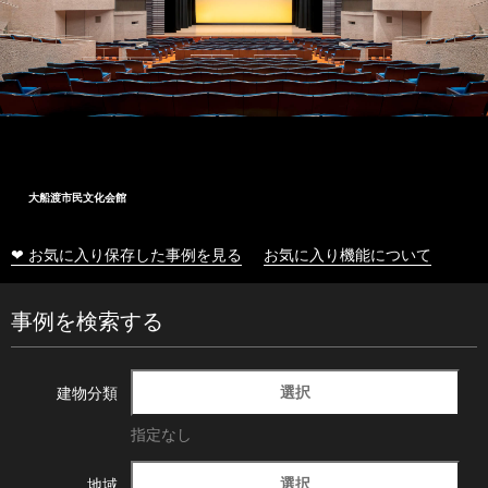
大船渡市民文化会館
❤ お気に入り保存した事例を見る
お気に入り機能について
事例を検索する
選択
建物分類
指定なし
選択
地域