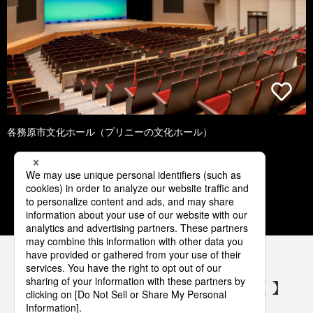
各務原市文化ホール（プリニーの文化ホール）
1
2
3
4
5
パナソニックの電気設備 SNSアカウント