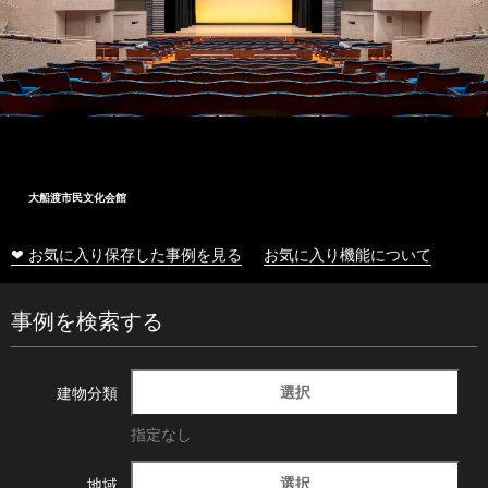
大船渡市民文化会館
❤ お気に入り保存した事例を見る
お気に入り機能について
事例を検索する
選択
建物分類
指定なし
選択
地域