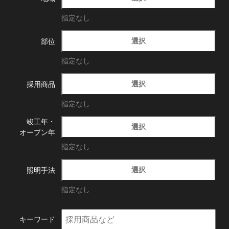
指定なし
選択
部位
指定なし
選択
採用商品
指定なし
竣工年・
選択
オープン年
指定なし
選択
照明手法
指定なし
キーワード