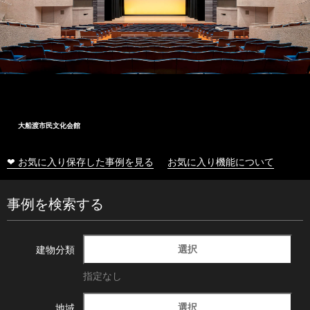
民文化会館
十和田市
❤ お気に入り保存した事例を見る
お気に入り機能について
事例を検索する
選択
建物分類
指定なし
選択
地域