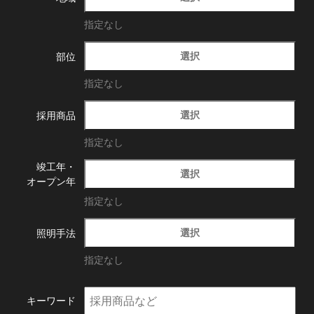
指定なし
選択
部位
指定なし
選択
採用商品
指定なし
竣工年・
選択
オープン年
指定なし
選択
照明手法
指定なし
キーワード