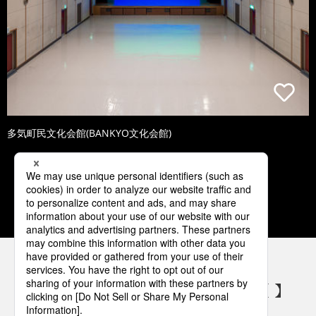
多気町民文化会館(BANKYO文化会館)
1
2
3
4
5
パナソニックの電気設備 SNSアカウント