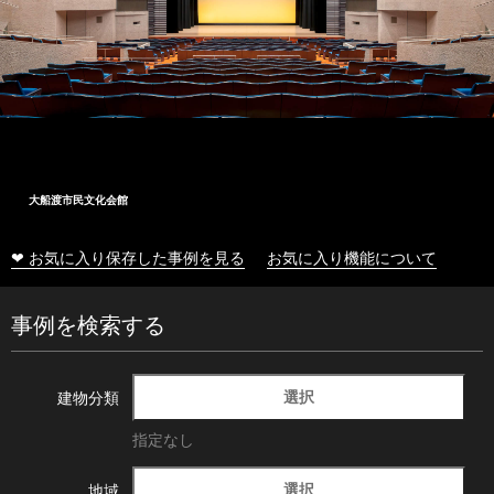
大船渡市民文化会館
❤ お気に入り保存した事例を見る
お気に入り機能について
事例を検索する
選択
建物分類
指定なし
選択
地域