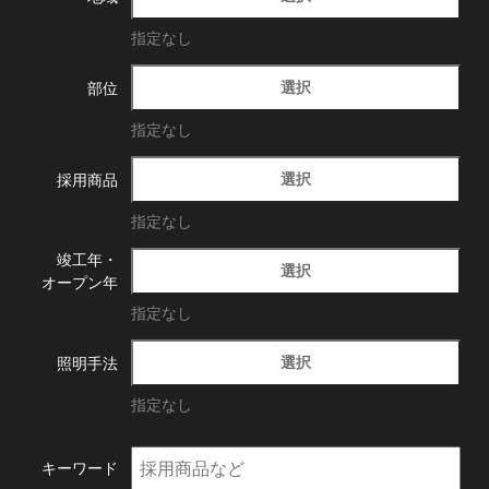
指定なし
選択
部位
指定なし
選択
採用商品
指定なし
竣工年・
選択
オープン年
指定なし
選択
照明手法
指定なし
キーワード