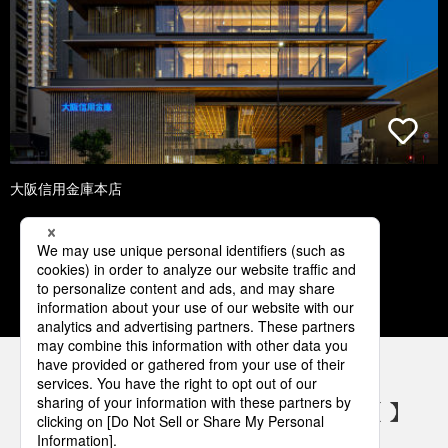
大阪信用金庫本店
1
2
3
4
5
パナソニックの電気設備 SNSアカウント