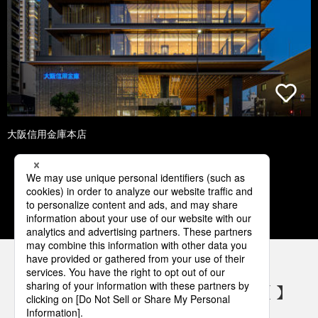
大阪信用金庫本店
1
2
3
4
5
パナソニックの電気設備 SNSアカウント