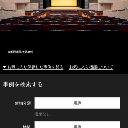
大船渡市民文化会館
❤ お気に入り保存した事例を見る
お気に入り機能について
事例を検索する
選択
建物分類
指定なし
選択
地域