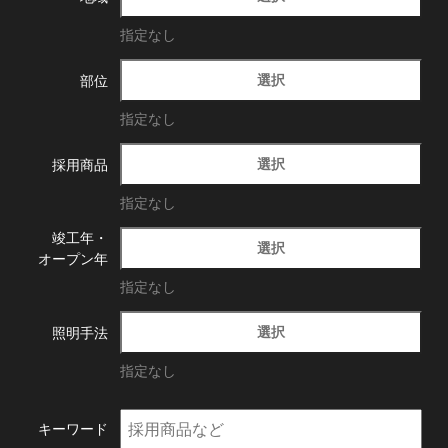
指定なし
選択
部位
指定なし
選択
採用商品
指定なし
竣工年・
選択
オープン年
指定なし
選択
照明手法
指定なし
キーワード