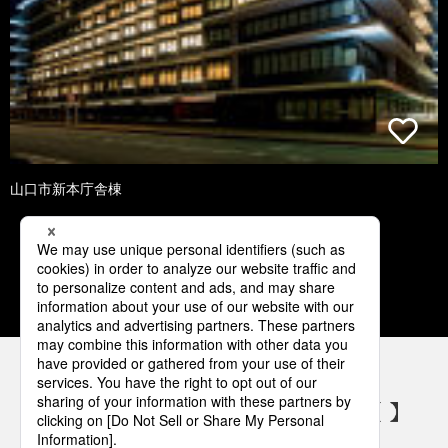
山口市新本庁舎棟
1
2
3
4
5
パナソニックの電気設備 SNSアカウント