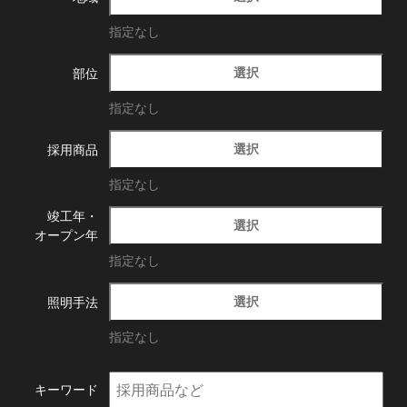
指定なし
選択
部位
指定なし
選択
採用商品
指定なし
竣工年・
選択
オープン年
指定なし
選択
照明手法
指定なし
キーワード