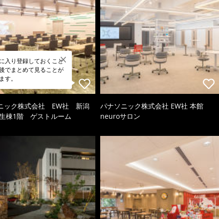
に入り登録しておくこと
後でまとめて見ることが
ます。
ニック株式会社 EW社 新潟
パナソニック株式会社 EW社 本館
厚生棟1階 ゲストルーム
neuroサロン