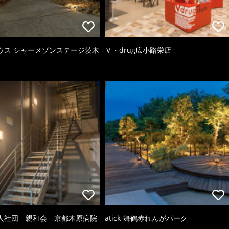
ウス シャーメゾンステージ茨木
Ｖ・drug広小路栄店
人社団 親和会 京都木原病院
atick-舞鶴赤れんがパーク-