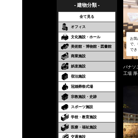
- 建物分類 -
全て見る
オフィス
文化施設・ホール
お気
で、
美術館・博物館・図書館
でき
商業施設
娯楽施設
パナソ
工場 
宿泊施設
冠婚葬祭式場
宗教施設・史跡
スポーツ施設
学校・教育施設
医療・福祉施設
交通施設