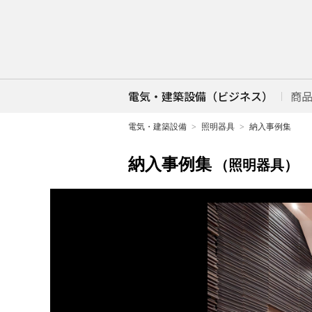
電気・建築設備（ビジネス）
商
電気・建築設備
照明器具
納入事例集
納入事例集
（照明器具）