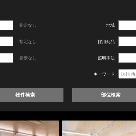
指定なし
地域
指定なし
採用商品
指定なし
照明手法
キーワード
物件検索
部位検索