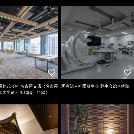
設株式会社 名古屋支店（名古屋
医療法人社団蘇生会 蘇生会総合病院
富国生命ビル10階、11階）