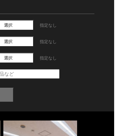
選択
指定なし
選択
指定なし
選択
指定なし