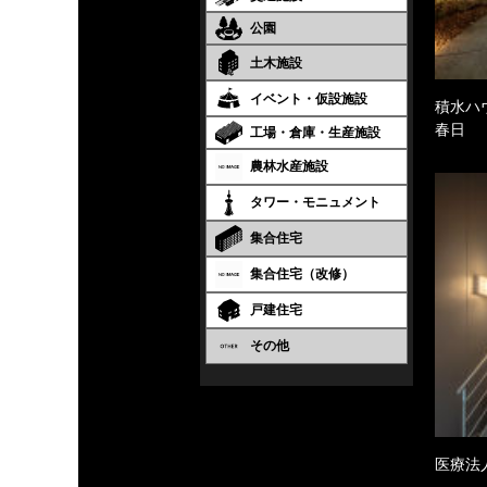
公園
土木施設
イベント・仮設施設
積水ハ
春日
工場・倉庫・生産施設
農林水産施設
タワー・モニュメント
集合住宅
集合住宅（改修）
戸建住宅
その他
医療法