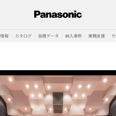
品情報
カタログ
各種データ
納入事例
業務支援
サ