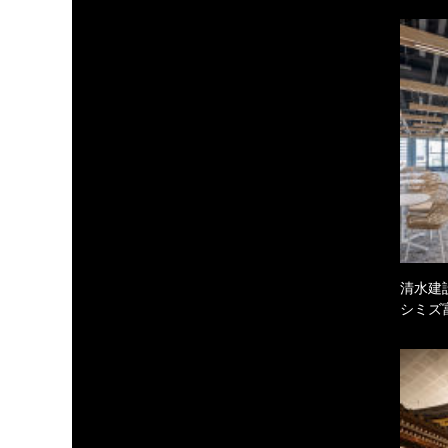
清水建
シミズ