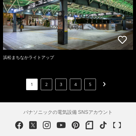
浜松まちなかライトアップ
1
2
3
4
5
パナソニックの電気設備 SNSアカウント