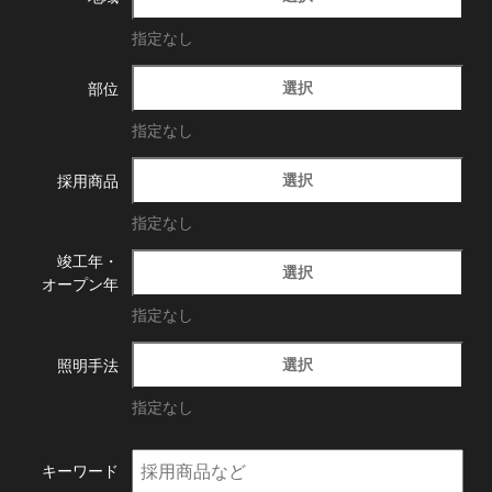
指定なし
選択
部位
指定なし
選択
採用商品
指定なし
竣工年・
選択
オープン年
指定なし
選択
照明手法
指定なし
キーワード