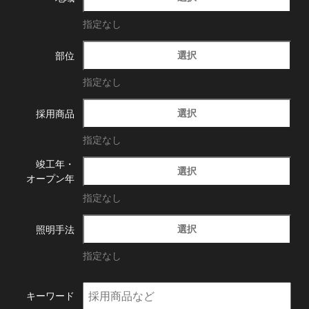
指定なし
選択
部位
指定なし
選択
採用商品
指定なし
竣工年・
選択
オープン年
指定なし
選択
照明手法
指定なし
キーワード