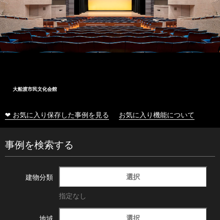
大船渡市民文化会館
❤ お気に入り保存した事例を見る
お気に入り機能について
事例を検索する
選択
建物分類
指定なし
選択
地域