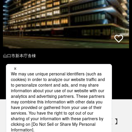
山口市新本庁舎棟
1
2
3
4
5
パナソニックの電気設備 SNSアカウント