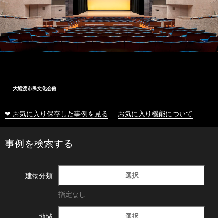
大船渡市民文化会館
❤ お気に入り保存した事例を見る
お気に入り機能について
事例を検索する
選択
建物分類
指定なし
選択
地域