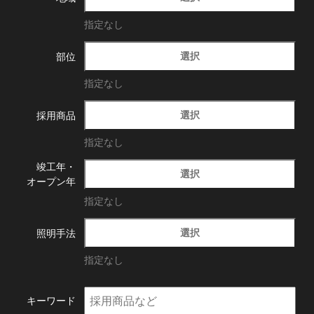
指定なし
選択
部位
指定なし
選択
採用商品
指定なし
竣工年・
選択
オープン年
指定なし
選択
照明手法
指定なし
キーワード