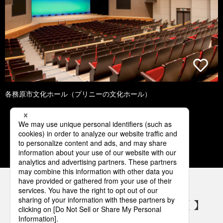
各務原市文化ホール（プリニーの文化ホール）
1
2
3
4
5
パナソニックの電気設備 SNSアカウント