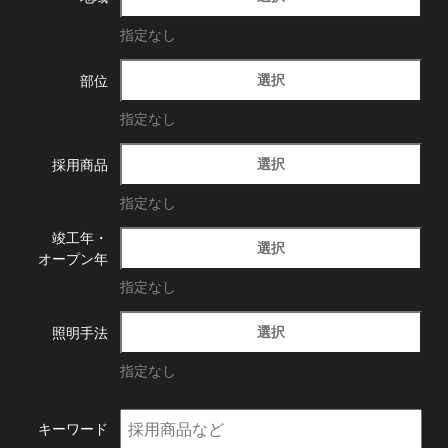
指定なし
選択
部位
指定なし
選択
採用商品
指定なし
竣工年・
選択
オープン年
指定なし
選択
照明手法
指定なし
キーワード