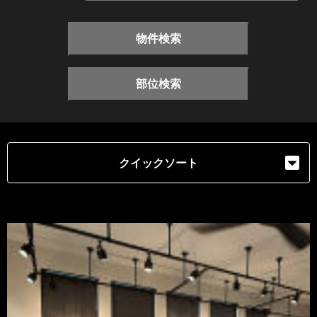
物件検索
部位検索
クイックソート