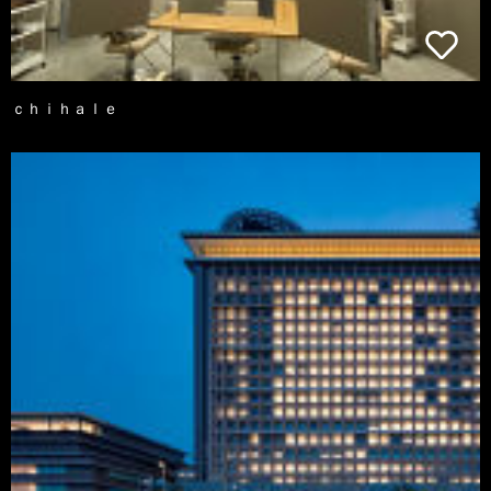
ｃｈｉｈａｌｅ