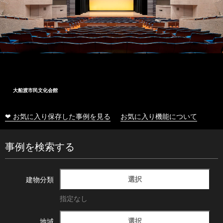
大船渡市民文化会館
❤ お気に入り保存した事例を見る
お気に入り機能について
事例を検索する
選択
建物分類
指定なし
選択
地域