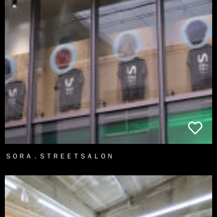
ＳＯＲＡ．ＳＴＲＥＥＴＳＡＬＯＮ