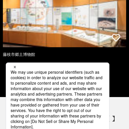
藤枝市郷土博物館
1
2
3
4
5
パナソニックの電気設備 SNSアカウント