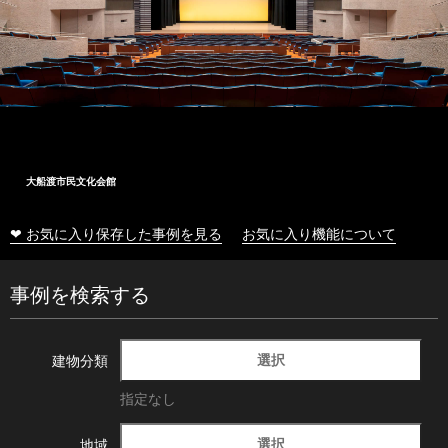
大船渡市民文化会館
❤ お気に入り保存した事例を見る
お気に入り機能について
事例を検索する
選択
建物分類
指定なし
選択
地域