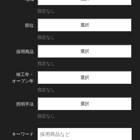
指定なし
選択
部位
指定なし
選択
採用商品
指定なし
竣工年・
選択
オープン年
指定なし
選択
照明手法
指定なし
キーワード