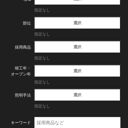
指定なし
選択
部位
指定なし
選択
採用商品
指定なし
竣工年・
選択
オープン年
指定なし
選択
照明手法
指定なし
キーワード