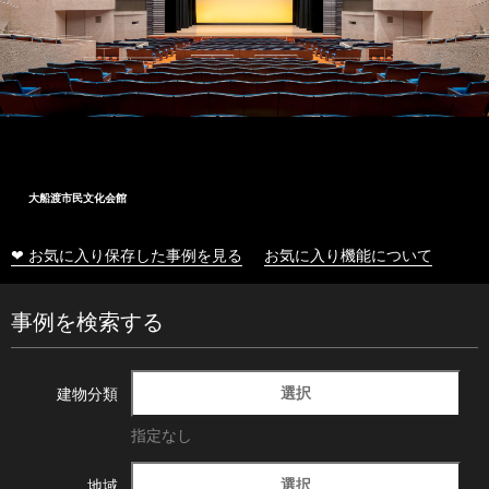
大船渡市民文化会館
❤ お気に入り保存した事例を見る
お気に入り機能について
事例を検索する
選択
建物分類
指定なし
選択
地域