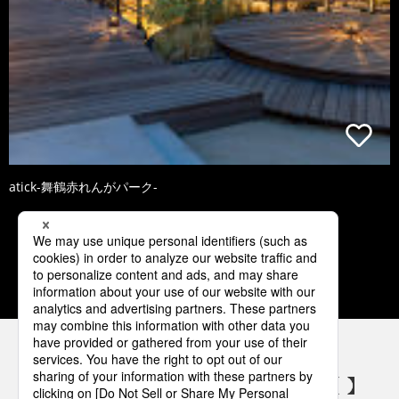
atick-舞鶴赤れんがパーク-
1
2
3
4
5
パナソニックの電気設備 SNSアカウント