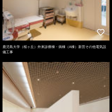
鹿児島大学（桜ヶ丘）外来診療棟・病棟（A棟）新営その他電気設
備工事