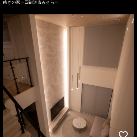
紡ぎの家ー四街道市みそらー