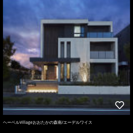
ヘーベルVillageおおたかの森南/エーデルワイス