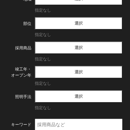
指定なし
選択
部位
指定なし
選択
採用商品
指定なし
竣工年・
選択
オープン年
指定なし
選択
照明手法
指定なし
キーワード