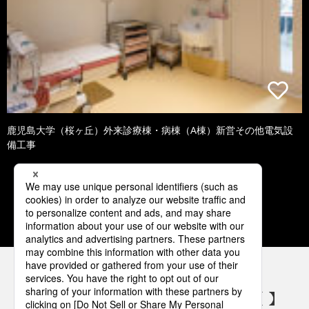
鹿児島大学（桜ヶ丘）外来診療棟・病棟（A棟）新営その他電気設
備工事
1
2
3
4
5
パナソニックの電気設備 SNSアカウント