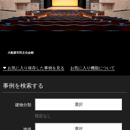
大船渡市民文化会館
❤ お気に入り保存した事例を見る
お気に入り機能について
事例を検索する
選択
建物分類
指定なし
選択
地域