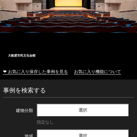
大船渡市民文化会館
❤ お気に入り保存した事例を見る
お気に入り機能について
事例を検索する
選択
建物分類
指定なし
選択
地域