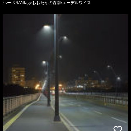
ヘーベルVillageおおたかの森南/エーデルワイス