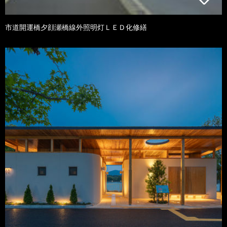
市道開運橋夕顔瀬橋線外照明灯ＬＥＤ化修繕