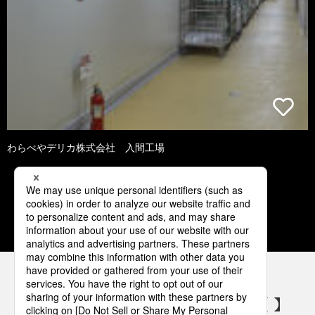
わらべやデリカ株式会社 入間工場
1
2
3
4
5
パナソニックの電気設備 SNSアカウント