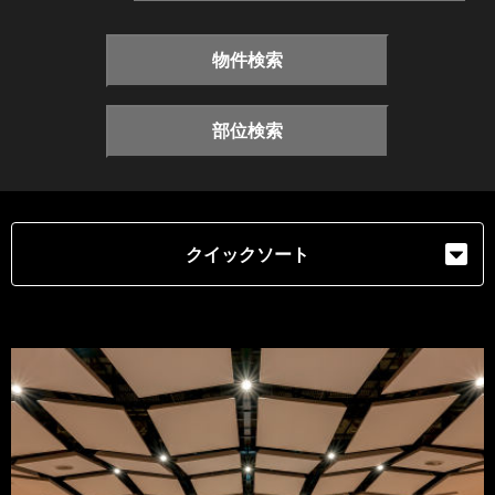
物件検索
部位検索
クイックソート