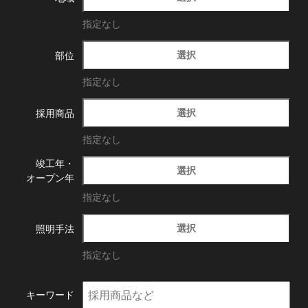
指定なし
選択
部位
指定なし
選択
採用商品
指定なし
竣工年・
選択
オープン年
指定なし
選択
照明手法
指定なし
キーワード