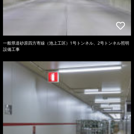
一般県道砂原四方寄線（池上工区）1号トンネル、2号トンネル照明
設備工事