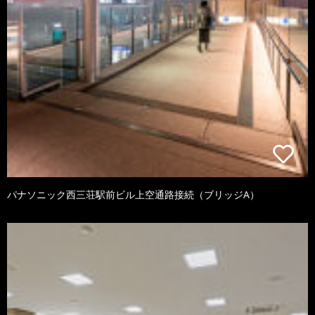
パナソニック西三荘駅前ビル上空通路接続（ブリッジA）