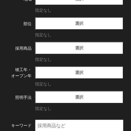
指定なし
選択
部位
指定なし
選択
採用商品
指定なし
竣工年・
選択
オープン年
指定なし
選択
照明手法
指定なし
キーワード