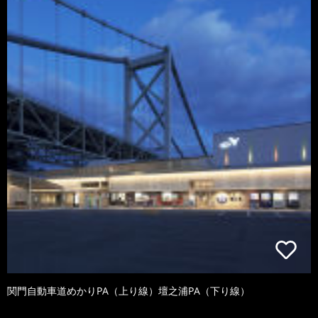
関門自動車道めかりPA（上り線）壇之浦PA（下り線）