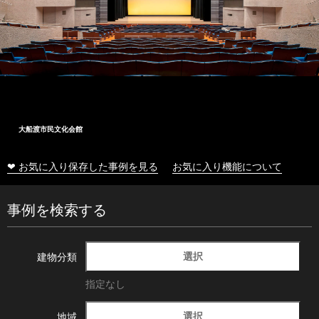
大船渡市民文化会館
❤ お気に入り保存した事例を見る
お気に入り機能について
事例を検索する
選択
建物分類
指定なし
選択
地域