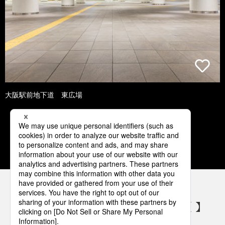
大阪駅前地下道 東広場
1
2
3
4
5
パナソニックの電気設備 SNSアカウント