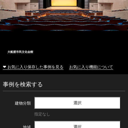
大船渡市民文化会館
❤ お気に入り保存した事例を見る
お気に入り機能について
事例を検索する
選択
建物分類
指定なし
選択
地域