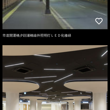
市道開運橋夕顔瀬橋線外照明灯ＬＥＤ化修繕