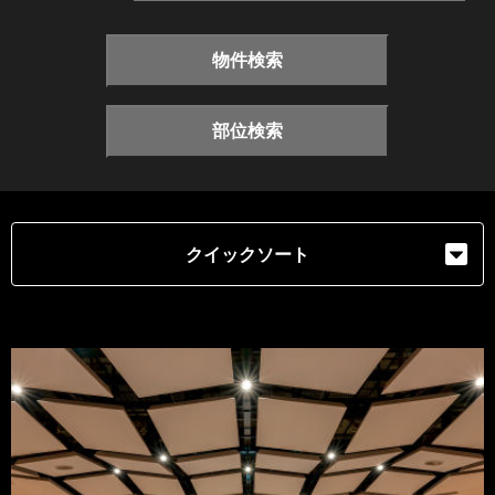
物件検索
部位検索
クイックソート