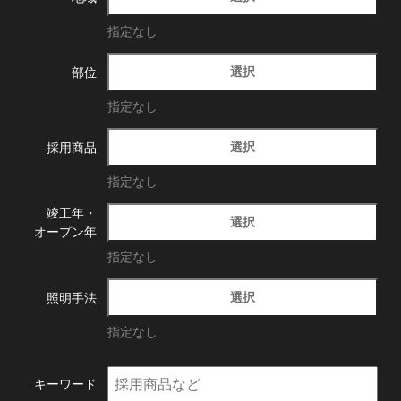
指定なし
選択
部位
指定なし
選択
採用商品
指定なし
竣工年・
選択
オープン年
指定なし
選択
照明手法
指定なし
キーワード