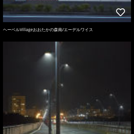
ヘーベルVillageおおたかの森南/エーデルワイス