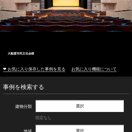
大船渡市民文化会館
❤ お気に入り保存した事例を見る
お気に入り機能について
事例を検索する
選択
建物分類
指定なし
選択
地域