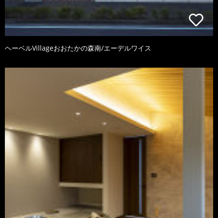
ヘーベルVillageおおたかの森南/エーデルワイス