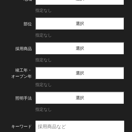
指定なし
選択
部位
指定なし
選択
採用商品
指定なし
竣工年・
選択
オープン年
指定なし
選択
照明手法
指定なし
キーワード