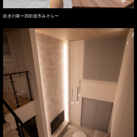
紡ぎの家ー四街道市みそらー