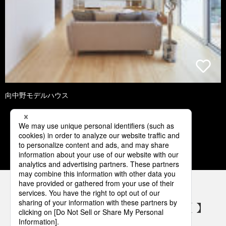
向中野モデルハウス
1
2
3
4
5
パナソニックの電気設備 SNSアカウント