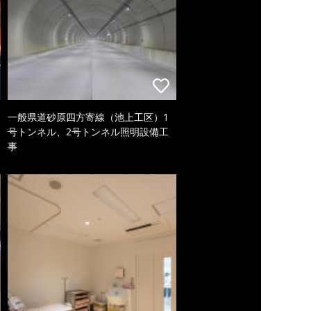
一般県道砂原四方寄線（池上工区）1
号トンネル、2号トンネル照明設備工
事