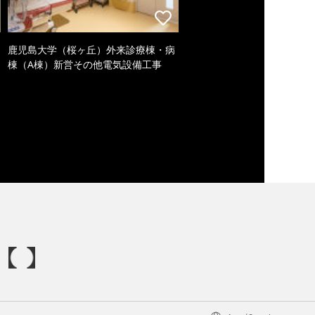
鹿児島大学（桜ヶ丘）外来診療棟・病
棟（A棟）新営その他電気設備工事