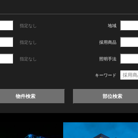
指定なし
地域
指定なし
採用商品
指定なし
照明手法
キーワード
物件検索
部位検索