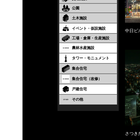
公園
土木施設
イベント・仮設施設
中日ビ
工場・倉庫・生産施設
農林水産施設
タワー・モニュメント
集合住宅
集合住宅（改修）
戸建住宅
その他
さつき