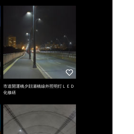
市道開運橋夕顔瀬橋線外照明灯ＬＥＤ
化修繕