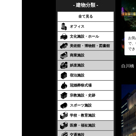
- 建物分類 -
全て見る
オフィス
文化施設・ホール
お気
で、
美術館・博物館・図書館
でき
商業施設
娯楽施設
白川橋
宿泊施設
冠婚葬祭式場
宗教施設・史跡
スポーツ施設
学校・教育施設
医療・福祉施設
交通施設