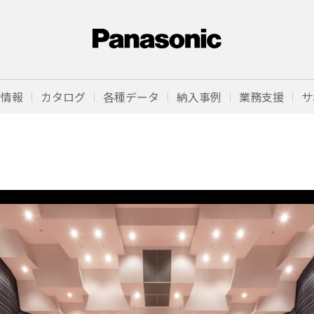
品情報
カタログ
各種データ
納入事例
業務支援
サ