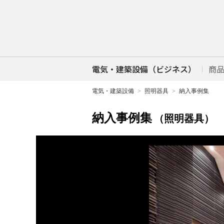
電気・建築設備（ビジネス）
商
電気・建築設備
照明器具
納入事例集
納入事例集
（照明器具）