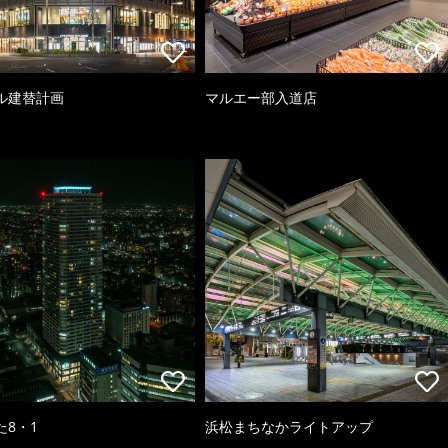
ル建替計画
マルエー部入道店
た8・1
浜松まちなかライトアップ