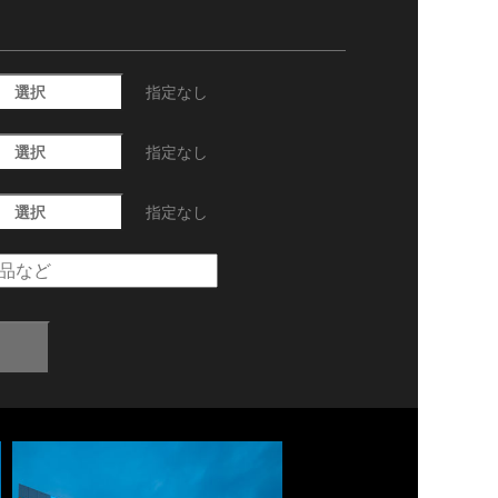
選択
指定なし
選択
指定なし
選択
指定なし