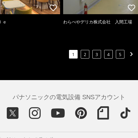
ｌｅ
わらべやデリカ株式会社 入間工場
1
2
3
4
5
パナソニックの電気設備 SNSアカウント