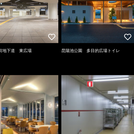
前地下道 東広場
昆陽池公園 多目的広場トイレ