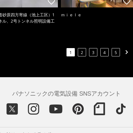
道砂原四方寄線（池上工区）1
ｍｉｅｌｅ
ネル、2号トンネル照明設備工
1
2
3
4
5
パナソニックの電気設備 SNSアカウント