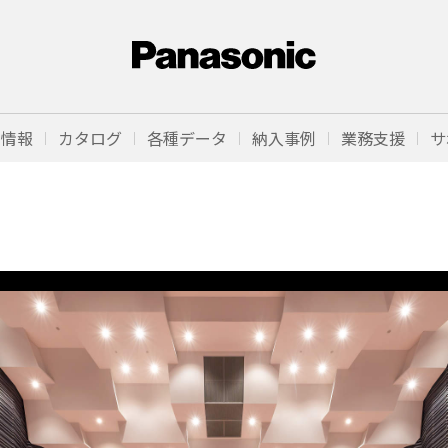
品情報
カタログ
各種データ
納入事例
業務支援
サ