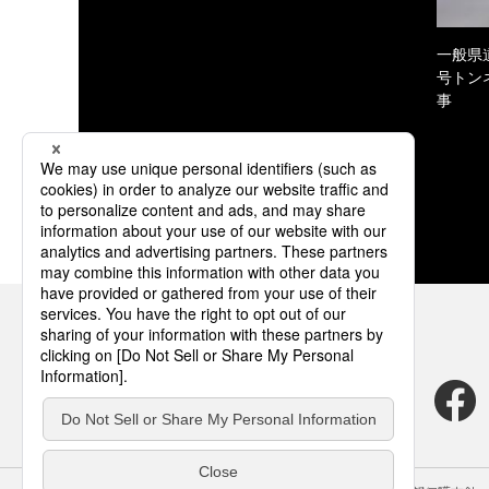
一般県
号トン
事