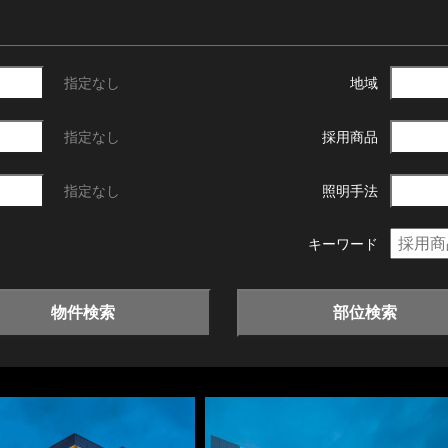
指定なし
地域
指定なし
採用商品
指定なし
照明手法
キーワード
物件検索
部位検索