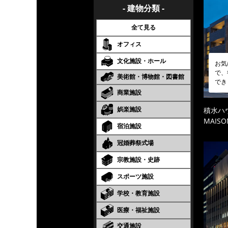
- 建物分類 -
全て見る
オフィス
文化施設・ホール
お気
で、
美術館・博物館・図書館
でき
商業施設
娯楽施設
積水ハ
MAISO
宿泊施設
冠婚葬祭式場
宗教施設・史跡
スポーツ施設
学校・教育施設
医療・福祉施設
交通施設