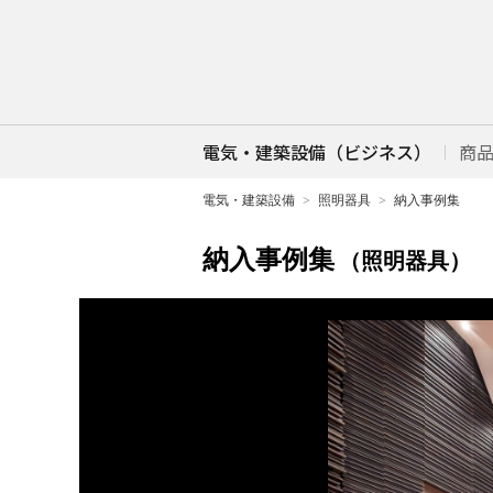
電気・建築設備（ビジネス）
商
電気・建築設備
照明器具
納入事例集
納入事例集
（照明器具）