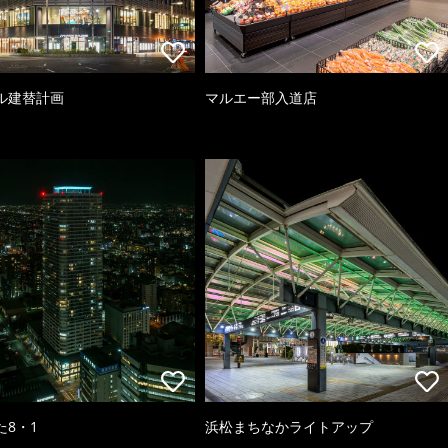
ル建替計画
マルエー部入道店
た8・1
浜松まちなかライトアップ