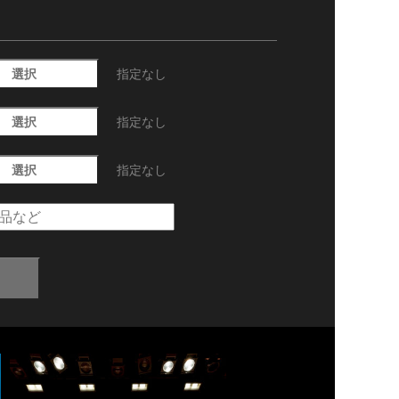
選択
指定なし
選択
指定なし
選択
指定なし