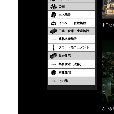
公園
土木施設
イベント・仮設施設
中日ビ
工場・倉庫・生産施設
農林水産施設
タワー・モニュメント
集合住宅
集合住宅（改修）
戸建住宅
その他
さつき