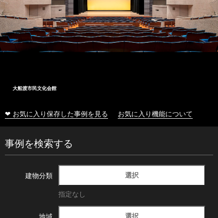
大船渡市民文化会館
❤ お気に入り保存した事例を見る
お気に入り機能について
事例を検索する
選択
建物分類
指定なし
選択
地域