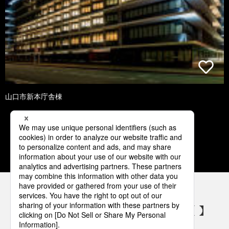
山口市新本庁舎棟
1
2
3
4
5
パナソニックの電気設備 SNSアカウント