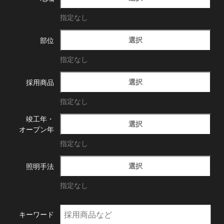
指定なし
選択
部位
指定なし
選択
採用商品
指定なし
竣工年・
選択
オープン年
指定なし
選択
照明手法
指定なし
キーワード