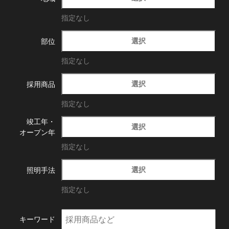
指定なし
選択
部位
指定なし
選択
採用商品
指定なし
竣工年・
選択
オープン年
指定なし
選択
照明手法
指定なし
キーワード