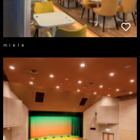
ｍｉｅｌｅ