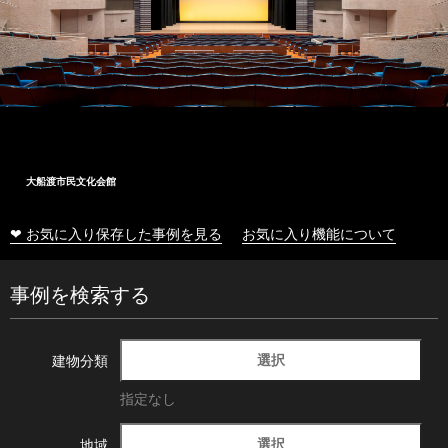
大船渡市民文化会館
❤ お気に入り保存した事例を見る
お気に入り機能について
事例を検索する
選択
建物分類
指定なし
選択
地域