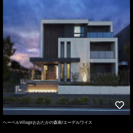
ヘーベルVillageおおたかの森南/エーデルワイス