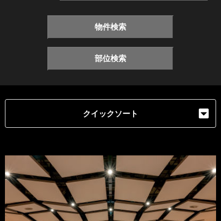
物件検索
部位検索
クイックソート