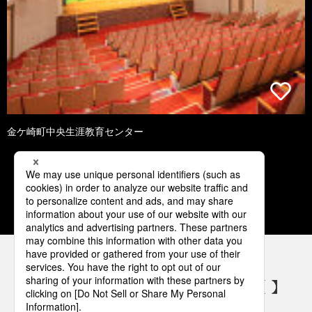
金ケ崎町中央生涯教育センター
1
2
3
4
5
パナソニックの電気設備 SNSアカウント