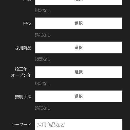
指定なし
選択
部位
指定なし
選択
採用商品
指定なし
竣工年・
選択
オープン年
指定なし
選択
照明手法
指定なし
キーワード