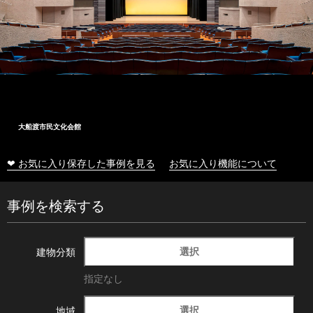
大船渡市民文化会館
❤ お気に入り保存した事例を見る
お気に入り機能について
事例を検索する
選択
建物分類
指定なし
選択
地域