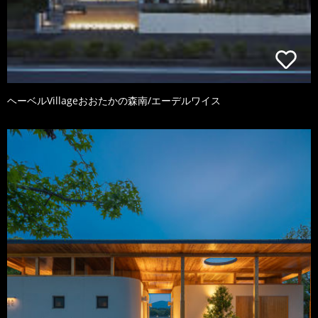
ヘーベルVillageおおたかの森南/エーデルワイス