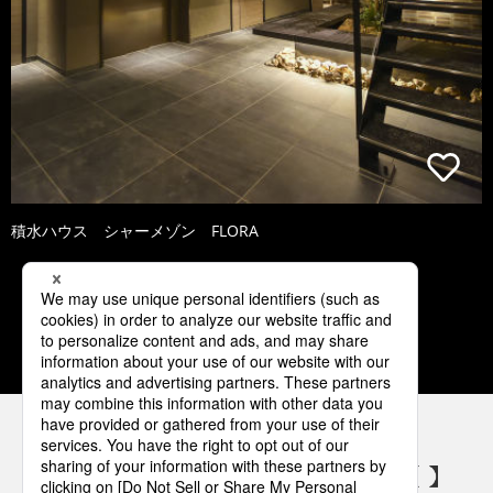
積水ハウス シャーメゾン FLORA
1
2
3
4
5
パナソニックの電気設備 SNSアカウント