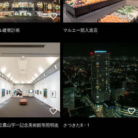
ル建替計画
マルエー部入道店
立鷹山宇一記念美術館等照明改
さつきた8・1