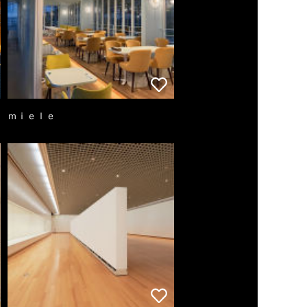
ｍｉｅｌｅ