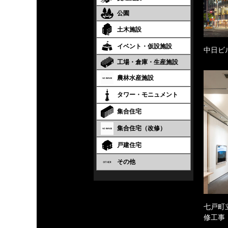
公園
土木施設
イベント・仮設施設
中日ビ
工場・倉庫・生産施設
農林水産施設
タワー・モニュメント
集合住宅
集合住宅（改修）
戸建住宅
その他
七戸町
修工事