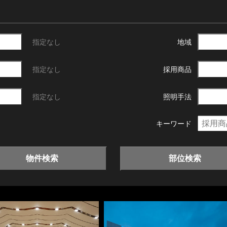
指定なし
地域
指定なし
採用商品
指定なし
照明手法
キーワード
物件検索
部位検索