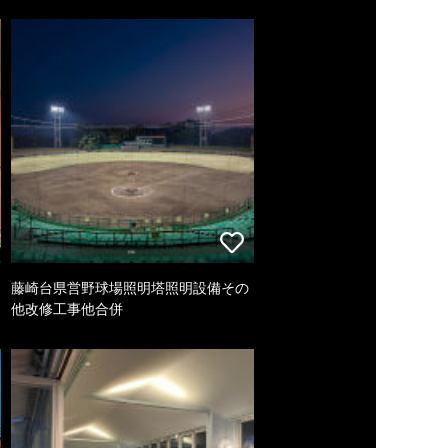
藤崎台県営野球場照明塔照明設備その
他改修工事他合併