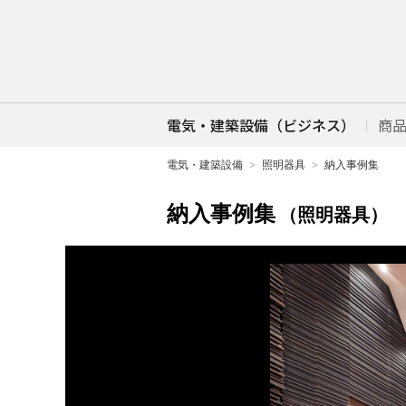
電気・建築設備（ビジネス）
商
電気・建築設備
照明器具
納入事例集
納入事例集
（照明器具）