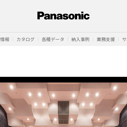
品情報
カタログ
各種データ
納入事例
業務支援
サ