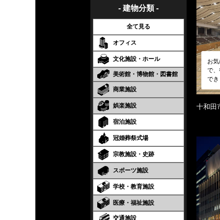
- 建物分類 -
全て見る
オフィス
文化施設・ホール
お気
で、
美術館・博物館・図書館
でき
商業施設
娯楽施設
十和田
宿泊施設
冠婚葬祭式場
宗教施設・史跡
スポーツ施設
学校・教育施設
医療・福祉施設
交通施設