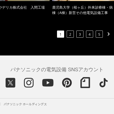
やデリカ株式会社 入間工場
鹿児島大学（桜ヶ丘）外来診療棟・病
棟（A棟）新営その他電気設備工事
1
2
3
4
5
パナソニックの電気設備 SNSアカウント
パナソニック ホールディングス