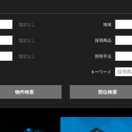
指定なし
地域
指定なし
採用商品
指定なし
照明手法
キーワード
物件検索
部位検索