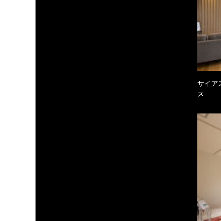
サイア
ス