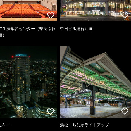
立生涯学習センター（県民ふれ
中日ビル建替計画
館）
た8・1
浜松まちなかライトアップ