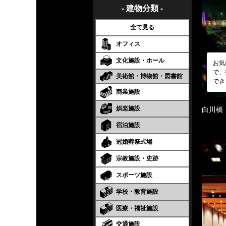
- 建物分類 -
全て見る
オフィス
文化施設・ホール
お気
で、
美術館・博物館・図書館
でき
商業施設
娯楽施設
白川橋
宿泊施設
冠婚葬祭式場
宗教施設・史跡
スポーツ施設
学校・教育施設
医療・福祉施設
交通施設