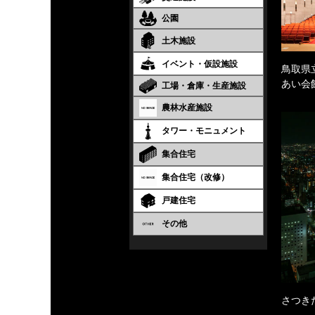
公園
土木施設
イベント・仮設施設
鳥取県
あい会
工場・倉庫・生産施設
農林水産施設
タワー・モニュメント
集合住宅
集合住宅（改修）
戸建住宅
その他
さつき