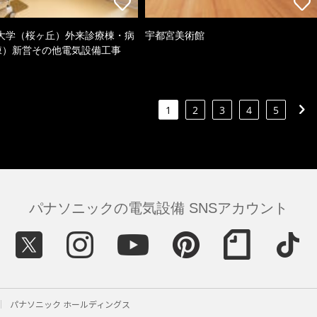
大学（桜ヶ丘）外来診療棟・病
宇都宮美術館
棟）新営その他電気設備工事
1
2
3
4
5
パナソニックの電気設備 SNSアカウント
パナソニック ホールディングス