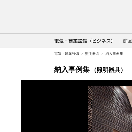
電気・建築設備（ビジネス）
商
電気・建築設備
照明器具
納入事例集
納入事例集
（照明器具）