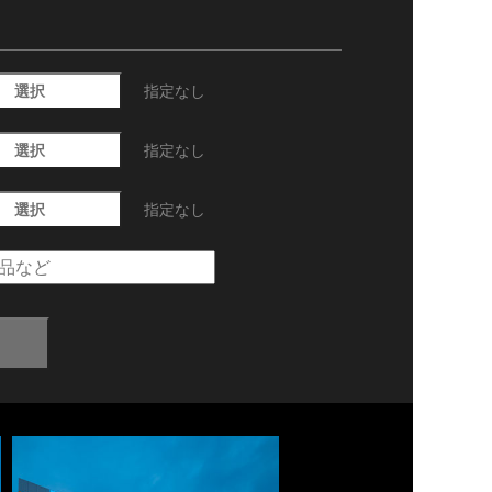
選択
指定なし
選択
指定なし
選択
指定なし