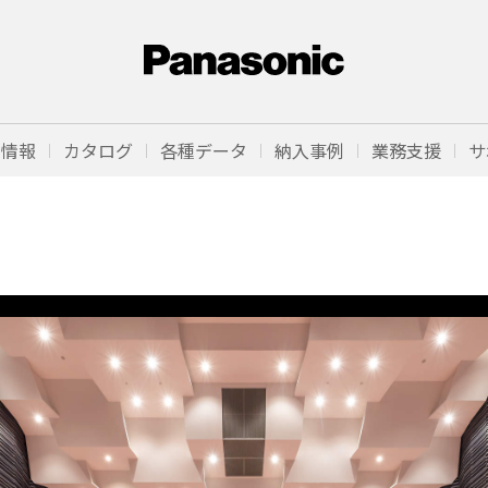
品情報
カタログ
各種データ
納入事例
業務支援
サ