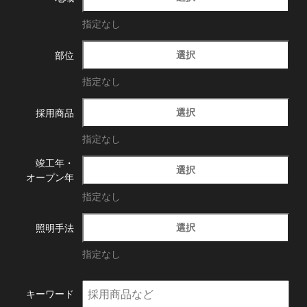
指定なし
選択
部位
指定なし
選択
採用商品
指定なし
竣工年・
選択
オープン年
指定なし
選択
照明手法
指定なし
キーワード