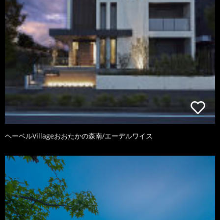
ヘーベルVillageおおたかの森南/エーデルワイス