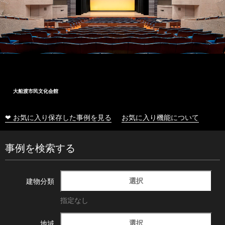
大船渡市民文化会館
❤ お気に入り保存した事例を見る
お気に入り機能について
事例を検索する
選択
建物分類
指定なし
選択
地域