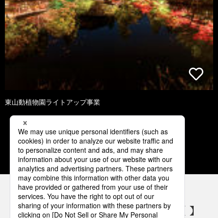
東山動植物園ライトアップ事業
1
2
3
4
5
パナソニックの電気設備 SNSアカウント