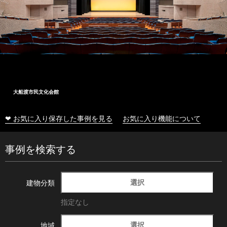
大船渡市民文化会館
❤ お気に入り保存した事例を見る
お気に入り機能について
事例を検索する
選択
建物分類
指定なし
選択
地域