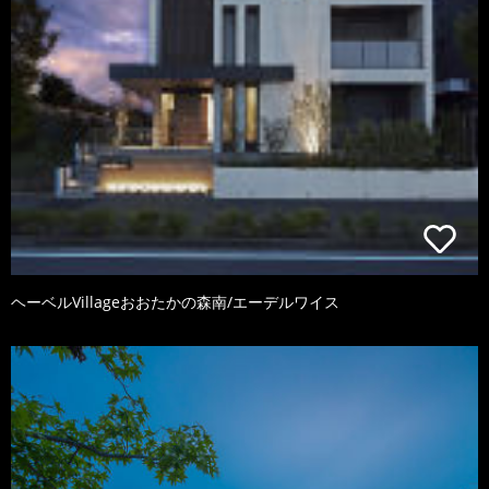
ヘーベルVillageおおたかの森南/エーデルワイス