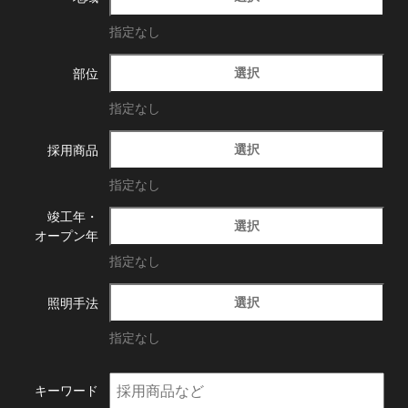
指定なし
選択
部位
指定なし
選択
採用商品
指定なし
竣工年・
選択
オープン年
指定なし
選択
照明手法
指定なし
キーワード