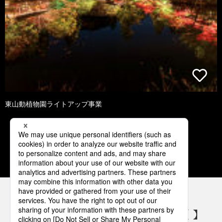
東山動植物園ライトアップ事業
1
2
3
4
5
パナソニックの電気設備 SNSアカウント