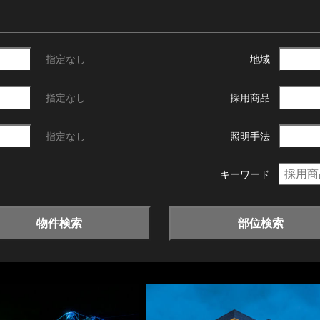
指定なし
地域
指定なし
採用商品
指定なし
照明手法
キーワード
物件検索
部位検索