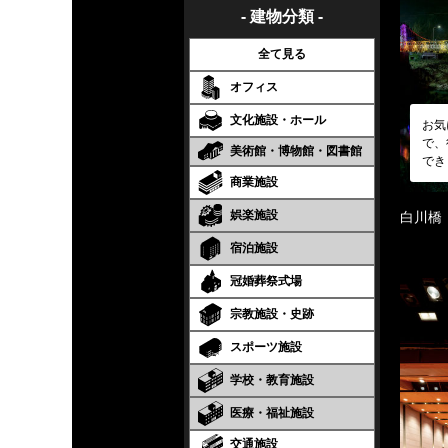
- 建物分類 -
全て見る
オフィス
文化施設・ホール
お気
で、
美術館・博物館・図書館
でき
商業施設
娯楽施設
白川橋
宿泊施設
冠婚葬祭式場
宗教施設・史跡
スポーツ施設
学校・教育施設
医療・福祉施設
交通施設