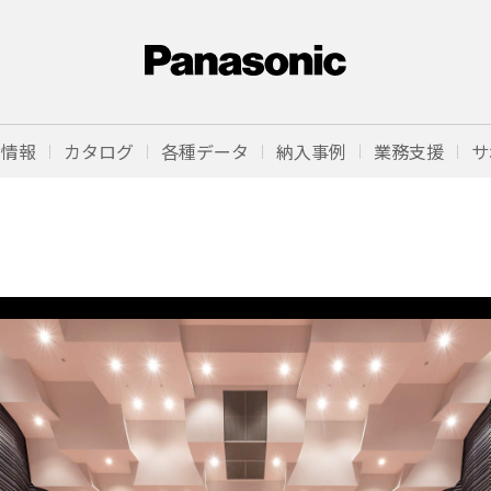
品情報
カタログ
各種データ
納入事例
業務支援
サ