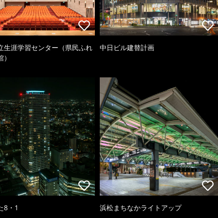
立生涯学習センター（県民ふれ
中日ビル建替計画
館）
た8・1
浜松まちなかライトアップ