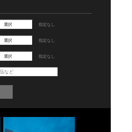
選択
指定なし
選択
指定なし
選択
指定なし