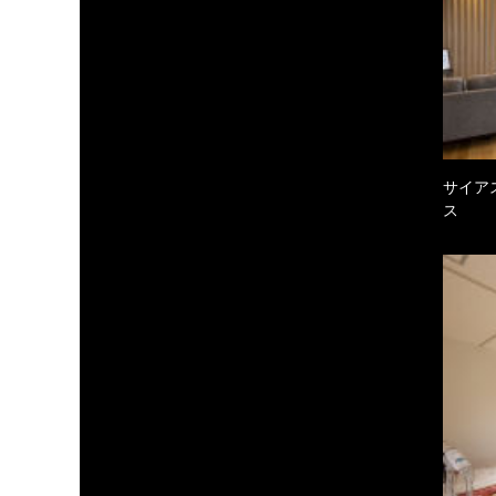
サイア
ス