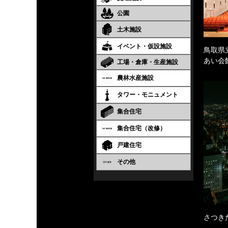
公園
土木施設
イベント・仮設施設
鳥取県
あい会
工場・倉庫・生産施設
農林水産施設
タワー・モニュメント
集合住宅
集合住宅（改修）
戸建住宅
その他
さつき