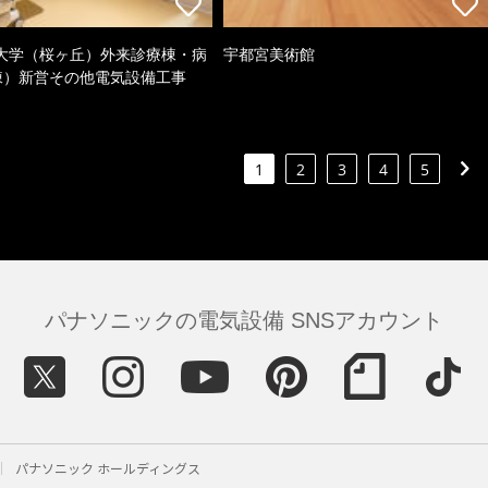
大学（桜ヶ丘）外来診療棟・病
宇都宮美術館
棟）新営その他電気設備工事
1
2
3
4
5
パナソニックの電気設備 SNSアカウント
パナソニック ホールディングス