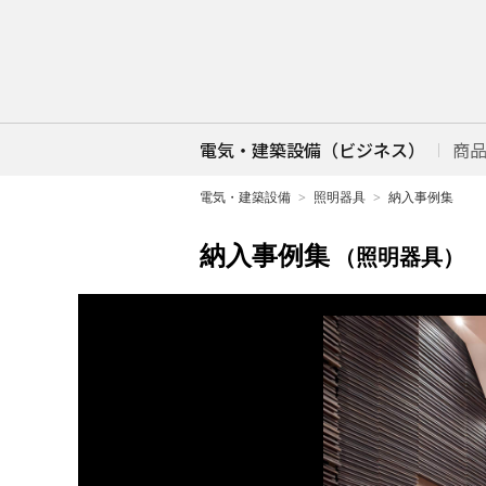
電気・建築設備（ビジネス）
商
電気・建築設備
照明器具
納入事例集
納入事例集
（照明器具）