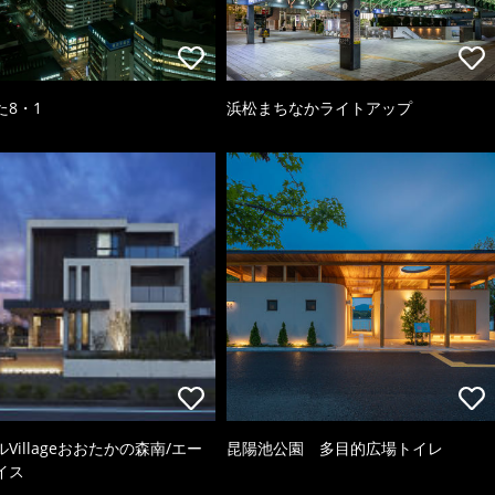
た8・1
浜松まちなかライトアップ
Villageおおたかの森南/エー
昆陽池公園 多目的広場トイレ
イス