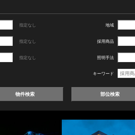
指定なし
地域
指定なし
採用商品
指定なし
照明手法
キーワード
物件検索
部位検索