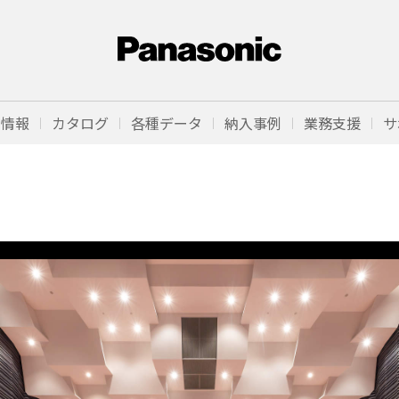
品情報
カタログ
各種データ
納入事例
業務支援
サ