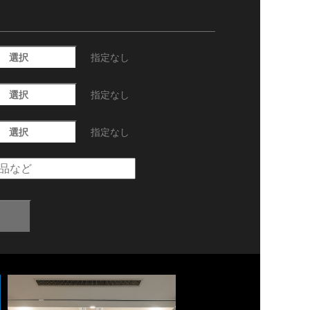
選択
指定なし
選択
指定なし
選択
指定なし