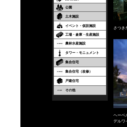
公園
土木施設
イベント・仮設施設
さつき
工場・倉庫・生産施設
農林水産施設
タワー・モニュメント
集合住宅
集合住宅（改修）
戸建住宅
その他
ヘーベル
デルワ