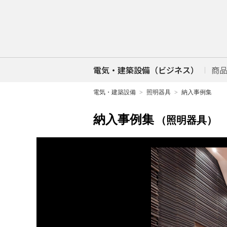
電気・建築設備（ビジネス）
商
電気・建築設備
照明器具
納入事例集
納入事例集
（照明器具）