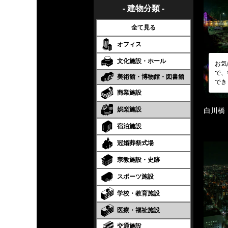
- 建物分類 -
全て見る
オフィス
文化施設・ホール
お気
で、
美術館・博物館・図書館
でき
商業施設
娯楽施設
白川橋
宿泊施設
冠婚葬祭式場
宗教施設・史跡
スポーツ施設
学校・教育施設
医療・福祉施設
交通施設