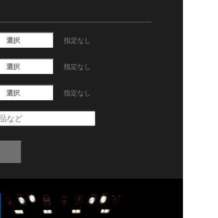
選択
指定なし
選択
指定なし
選択
指定なし