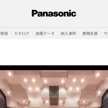
品情報
カタログ
各種データ
納入事例
業務支援
サ