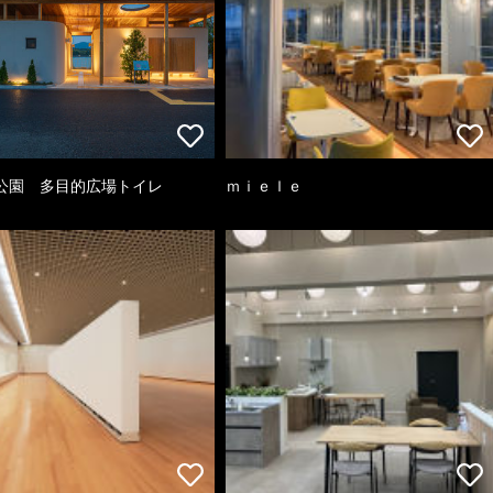
公園 多目的広場トイレ
ｍｉｅｌｅ