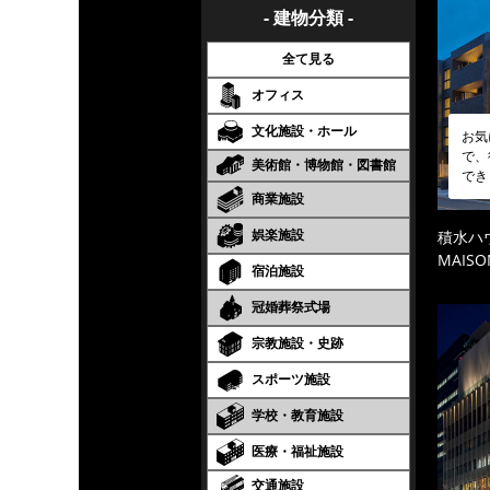
- 建物分類 -
全て見る
オフィス
文化施設・ホール
お気
で、
美術館・博物館・図書館
でき
商業施設
娯楽施設
積水ハ
MAISO
宿泊施設
冠婚葬祭式場
宗教施設・史跡
スポーツ施設
学校・教育施設
医療・福祉施設
交通施設