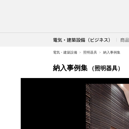
電気・建築設備（ビジネス）
商
電気・建築設備
照明器具
納入事例集
納入事例集
（照明器具）