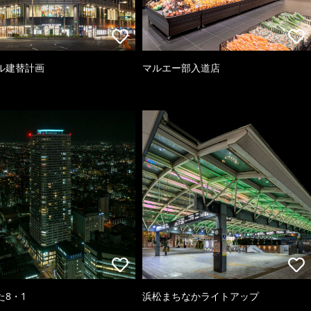
ル建替計画
マルエー部入道店
た8・1
浜松まちなかライトアップ