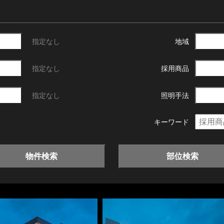
指定なし
地域
指定なし
採用商品
指定なし
照明手法
キーワード
物件検索
部位検索