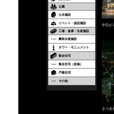
公園
土木施設
イベント・仮設施設
中日ビ
工場・倉庫・生産施設
農林水産施設
タワー・モニュメント
集合住宅
集合住宅（改修）
戸建住宅
その他
さつき