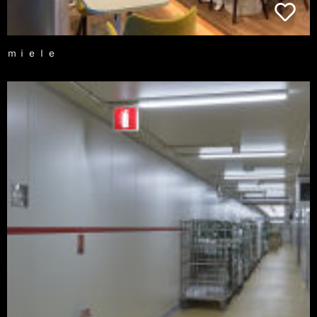
ｍｉｅｌｅ