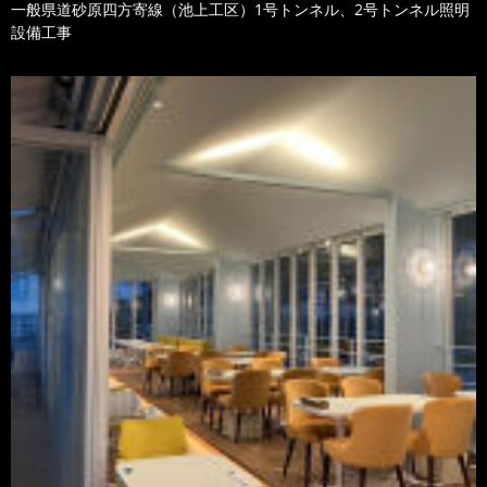
一般県道砂原四方寄線（池上工区）1号トンネル、2号トンネル照明
設備工事