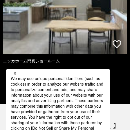
ニッカホーム門真ショールーム
1
2
3
4
5
パナソニックの電気設備 SNSアカウント