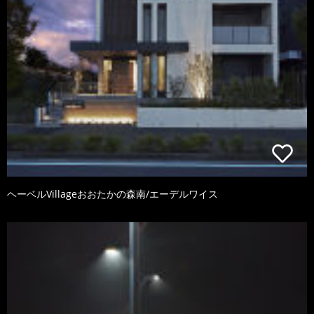
ヘーベルVillageおおたかの森南/エーデルワイス