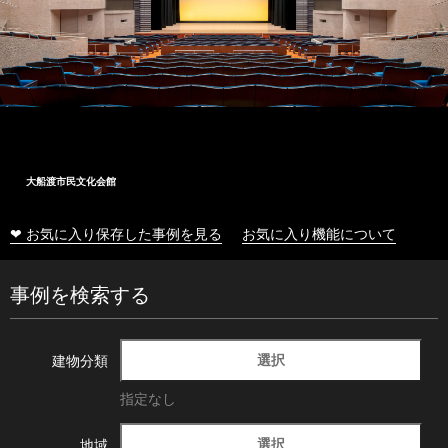
大船渡市民文化会館
❤ お気に入り保存した事例を見る
お気に入り機能について
事例を検索する
選択
建物分類
指定なし
選択
地域