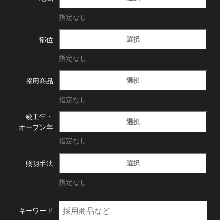
指定なし
選択
部位
指定なし
選択
採用商品
指定なし
竣工年・
選択
オープン年
指定なし
選択
照明手法
指定なし
キーワード