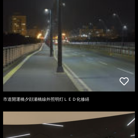
市道開運橋夕顔瀬橋線外照明灯ＬＥＤ化修繕