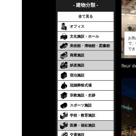
- 建物分類 -
全て見る
オフィス
文化施設・ホール
お気
で、
美術館・博物館・図書館
でき
商業施設
娯楽施設
fleur de
宿泊施設
冠婚葬祭式場
宗教施設・史跡
スポーツ施設
学校・教育施設
医療・福祉施設
交通施設