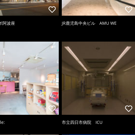
ポ阿波座
JR鹿児島中央ビル AMU WE
le:
市立四日市病院 ICU