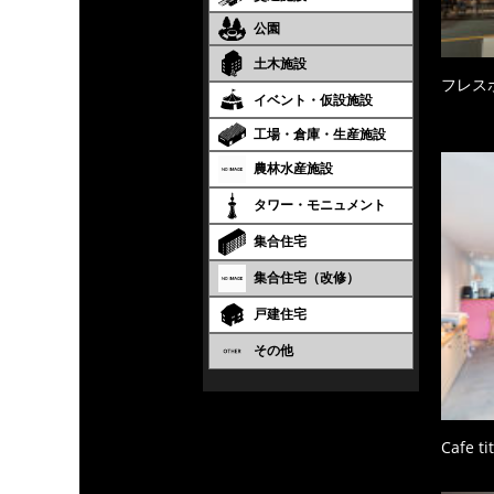
公園
土木施設
フレス
イベント・仮設施設
工場・倉庫・生産施設
農林水産施設
タワー・モニュメント
集合住宅
集合住宅（改修）
戸建住宅
その他
Cafe tit