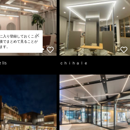
に入り登録しておくこと
後でまとめて見ることが
ます。
 lis
ｃｈｉｈａｌｅ