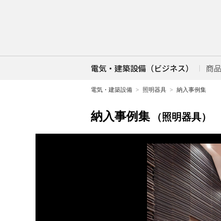
電気・建築設備（ビジネス）
商
電気・建築設備
照明器具
納入事例集
納入事例集
（照明器具）