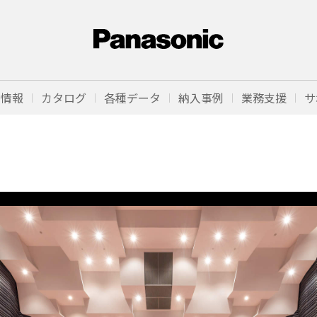
品情報
カタログ
各種データ
納入事例
業務支援
サ