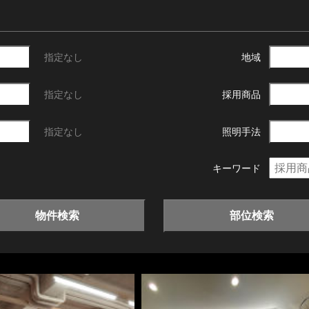
指定なし
地域
指定なし
採用商品
指定なし
照明手法
キーワード
物件検索
部位検索