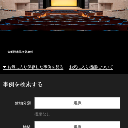
大船渡市民文化会館
❤ お気に入り保存した事例を見る
お気に入り機能について
事例を検索する
選択
建物分類
指定なし
選択
地域