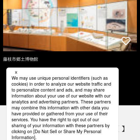
藤枝市郷土博物館
1
2
3
4
5
パナソニックの電気設備 SNSアカウント