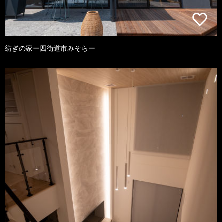
紡ぎの家ー四街道市みそらー