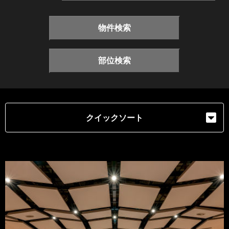
物件検索
部位検索
クイックソート