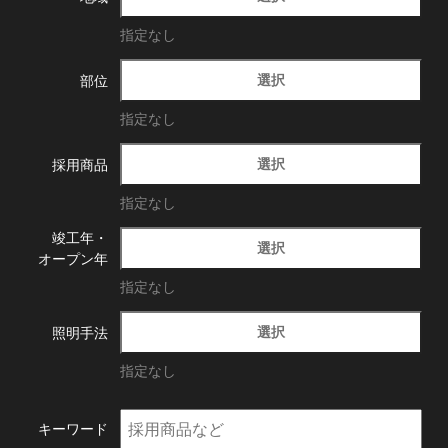
指定なし
選択
部位
指定なし
選択
採用商品
指定なし
竣工年・
選択
オープン年
指定なし
選択
照明手法
指定なし
キーワード