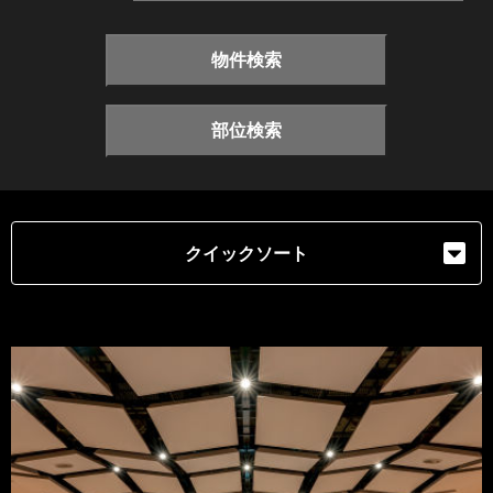
物件検索
部位検索
クイックソート