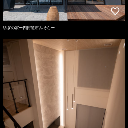
紡ぎの家ー四街道市みそらー