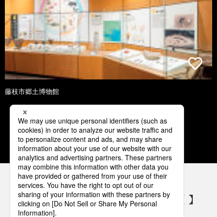
藤枝市郷土博物館
1
2
3
4
5
パナソニックの電気設備 SNSアカウント