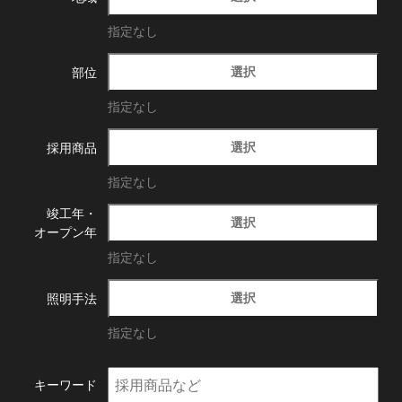
指定なし
選択
部位
指定なし
選択
採用商品
指定なし
竣工年・
選択
オープン年
指定なし
選択
照明手法
指定なし
キーワード