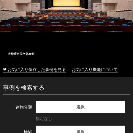
大船渡市民文化会館
❤ お気に入り保存した事例を見る
お気に入り機能について
事例を検索する
選択
建物分類
指定なし
選択
地域